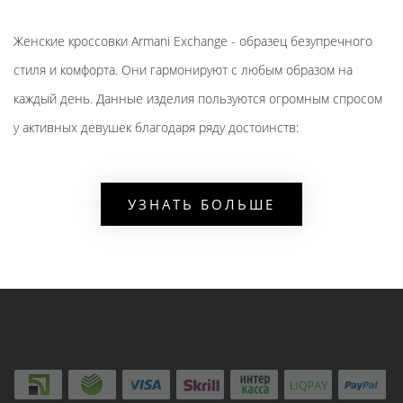
Женские кроссовки Armani Exchange - образец безупречного
стиля и комфорта. Они гармонируют с любым образом на
каждый день. Данные изделия пользуются огромным спросом
у активных девушек благодаря ряду достоинств:
материалы - натуральная кожа и замша;
закруглённый носок спереди;
УЗНАТЬ БОЛЬШЕ
плоская резиновая подошва с рельефом;
прочная шнуровка чёрного цвета;
поверхность с логотипом производителя;
Брендовые кеды отличаются стильным дизайном и комфортом.
Купить Армани можно через каталог на сайте официального
магазина. Там же можно заказать доставку по всей России.