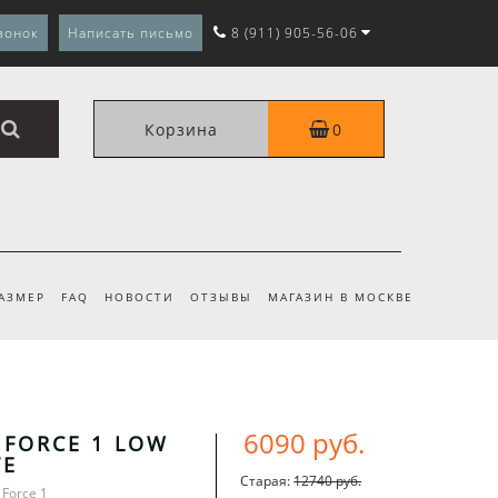
вонок
Написать письмо
8 (911) 905-56-06
Корзина
0
РАЗМЕР
FAQ
НОВОСТИ
ОТЗЫВЫ
МАГАЗИН В МОСКВЕ
6090 руб.
R FORCE 1 LOW
TE
Старая:
12740 руб.
 Force 1