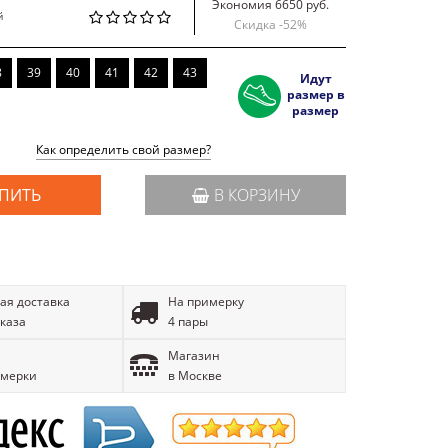
Экономия 6650 руб.
й
Скидка -
52
%
8
39
40
41
42
43
Идут
размер в
размер
Как определить свой размер?
ПИТЬ
В КОРЗИНУ
ая доставка
На примерку
аказа
4 пары
Магазин
имерки
в Москве