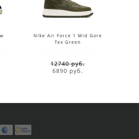
ow
Nike Air Force 1 Mid Gore
Nik
Tex Green
12740 руб.
6890 руб.