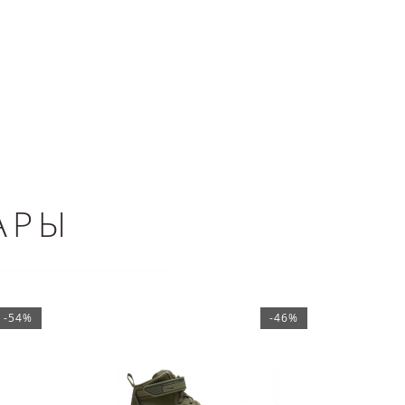
АРЫ
-54%
-46%