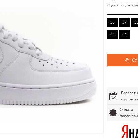
Оценка покупателе
36
37
3
44
45
КУ
Бесплатн
в день з
Оплата
после пр