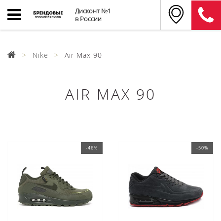
Дисконт №1
в России
Nike
Air Max 90
AIR MAX 90
-46%
-50%