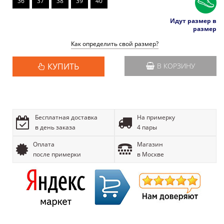
36
37
38
39
40
Идут размер в
размер
Как определить свой размер?
КУПИТЬ
В КОРЗИНУ
Бесплатная доставка
На примерку
в день заказа
4 пары
Оплата
Магазин
после примерки
в Москве