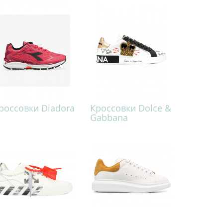
россовки Diadora
Кроссовки Dolce &
Gabbana