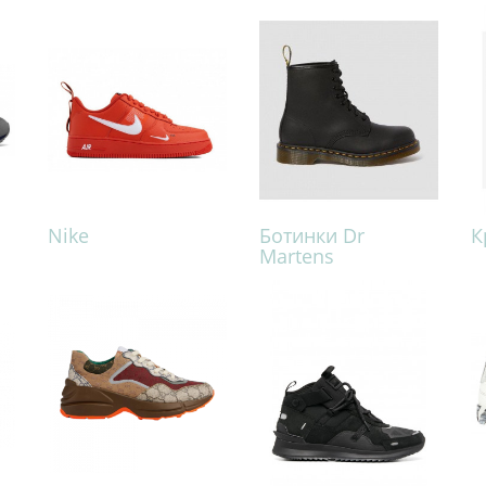
Nike
Ботинки Dr
К
Martens