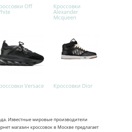
россовки Off
Кроссовки
hite
Alexander
Mcqueen
россовки Versace
Кроссовки Dior
года. Известные мировые производители
ернет магазин кроссовок в Москве предлагает