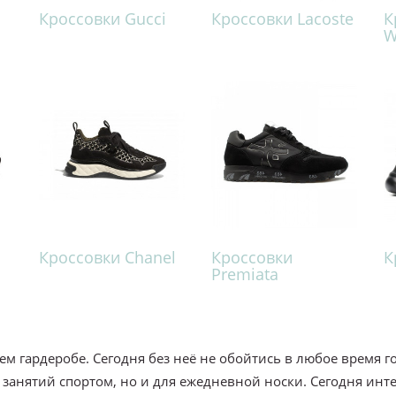
Кроссовки Gucci
Кроссовки Lacoste
К
W
Кроссовки Chanel
Кроссовки
К
Premiata
ем гардеробе. Сегодня без неё не обойтись в любое время 
 занятий спортом, но и для ежедневной носки. Сегодня инт