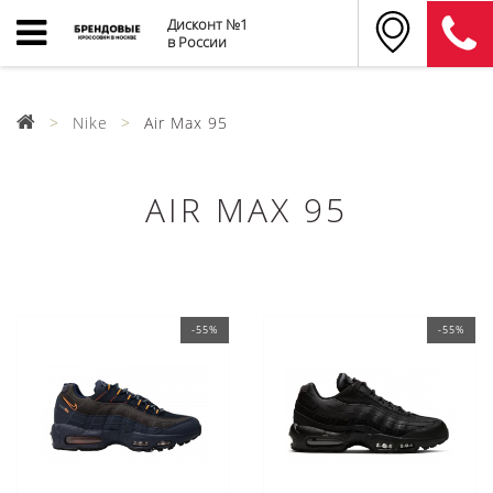
Дисконт №1
в России
Nike
Air Max 95
AIR MAX 95
-55%
-55%