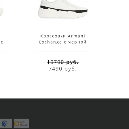
i
Кроссовки Armani
К
 с
Exchange с черной
Exc
полосой белые
19790 руб.
7490 руб.