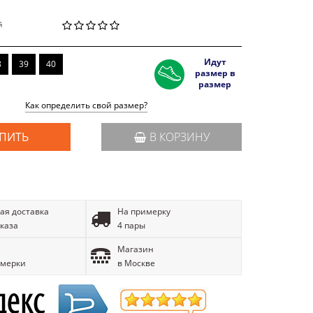
й
Идут
8
39
40
размер в
размер
Как определить свой размер?
ПИТЬ
В КОРЗИНУ
ая доставка
На примерку
аказа
4 пары
Магазин
имерки
в Москве