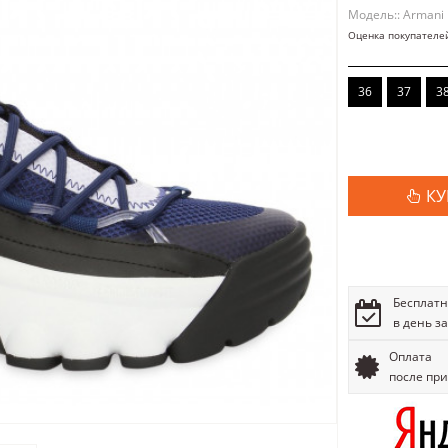
Модель:: Armani
Оценка покупателе
36
37
3
КУ
Бесплатн
в день з
Оплата
после пр