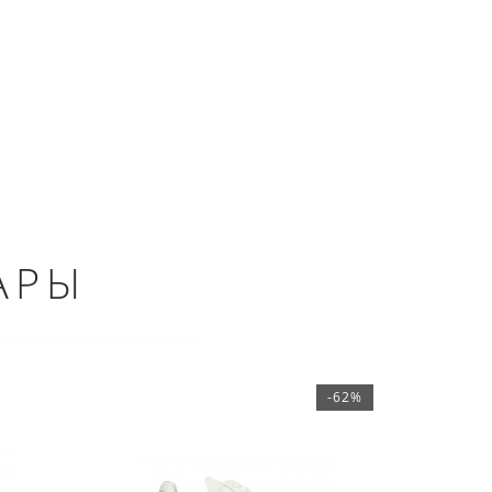
АРЫ
-62%