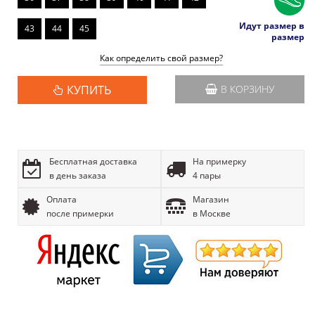
Идут размер в
43
44
45
размер
Как определить свой размер?
КУПИТЬ
В КОРЗИНУ
Бесплатная доставка
На примерку
в день заказа
4 пары
Оплата
Магазин
после примерки
в Москве