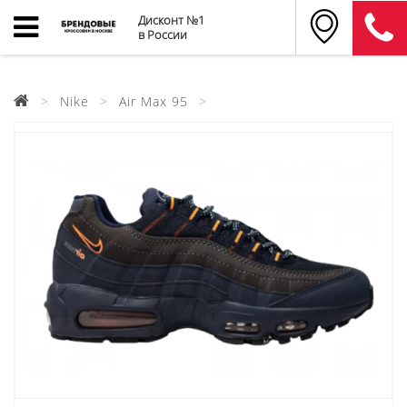
Дисконт №1
в России
Nike
Air Max 95