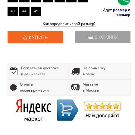
Идут размер в
43
44
45
размер
Как определить свой размер?
КУПИТЬ
В КОРЗИНУ
Бесплатная доставка
На примерку
в день заказа
4 пары
Оплата
Магазин
после примерки
в Москве