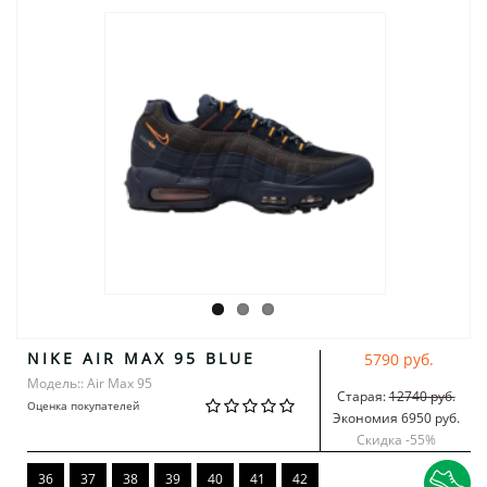
NIKE AIR MAX 95 BLUE
5790 руб.
Модель:: Air Max 95
Старая:
12740 руб.
Оценка покупателей
Экономия 6950 руб.
Скидка -
55
%
36
37
38
39
40
41
42