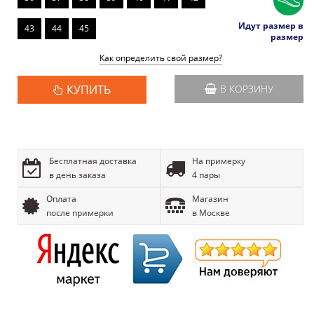
Идут размер в
43
44
45
размер
Как определить свой размер?
КУПИТЬ
В КОРЗИНУ
Бесплатная доставка
На примерку
в день заказа
4 пары
Оплата
Магазин
после примерки
в Москве