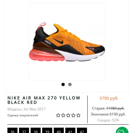
NIKE AIR MAX 270 YELLOW
5790 руб.
BLACK RED
Старая:
11980 руб.
Модель:: Air Max 2017
Экономия 6190 руб.
Оценка покупателей
Скидка -
52
%
36
37
38
39
40
41
42