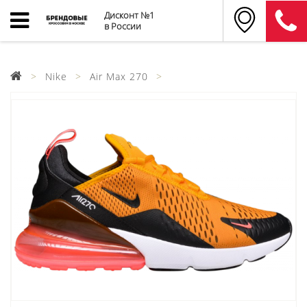
Дисконт №1
в России
Nike
Air Max 270