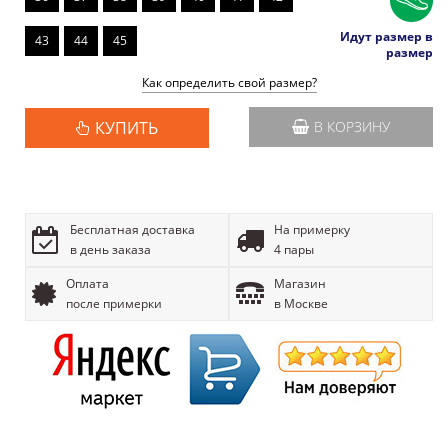
Идут размер в
43
44
45
размер
Как определить свой размер?
КУПИТЬ
В КОРЗИНУ
Бесплатная доставка
На примерку
в день заказа
4 пары
Оплата
Магазин
после примерки
в Москве