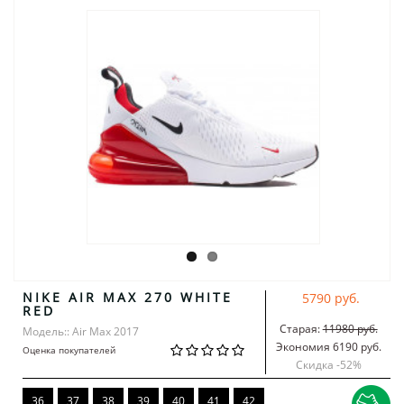
NIKE AIR MAX 270 WHITE
5790 руб.
RED
Старая:
11980 руб.
Модель:: Air Max 2017
Экономия 6190 руб.
Оценка покупателей
Скидка -
52
%
36
37
38
39
40
41
42