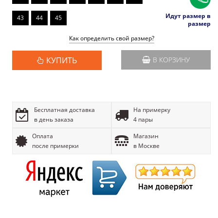
Идут размер в
43
44
45
размер
Как определить свой размер?
КУПИТЬ
В КОРЗИНУ
Бесплатная доставка
На примерку
в день заказа
4 пары
Оплата
Магазин
после примерки
в Москве