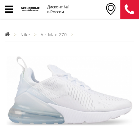
Дисконт №1
в России
Nike
Air Max 270