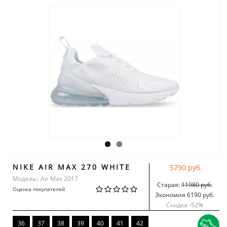
NIKE AIR MAX 270 WHITE
5790 руб.
Модель:: Air Max 2017
Старая:
11980 руб.
Оценка покупателей
Экономия 6190 руб.
Скидка -
52
%
36
37
38
39
40
41
42