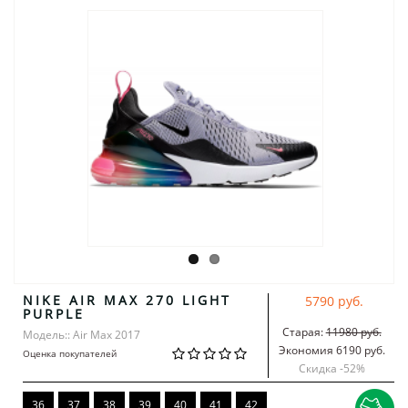
NIKE AIR MAX 270 LIGHT
5790 руб.
PURPLE
Старая:
11980 руб.
Модель:: Air Max 2017
Экономия 6190 руб.
Оценка покупателей
Скидка -
52
%
36
37
38
39
40
41
42