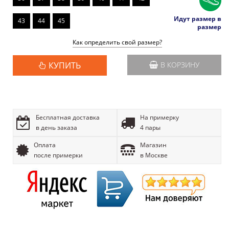
Идут размер в
43
44
45
размер
Как определить свой размер?
КУПИТЬ
В КОРЗИНУ
Бесплатная доставка
На примерку
в день заказа
4 пары
Оплата
Магазин
после примерки
в Москве