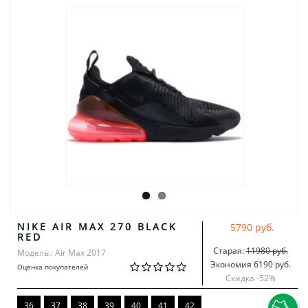
NIKE AIR MAX 270 BLACK
5790 руб.
RED
Старая:
11980 руб.
Модель:: Air Max 2017
Экономия 6190 руб.
Оценка покупателей
Скидка -
52
%
36
37
38
39
40
41
42