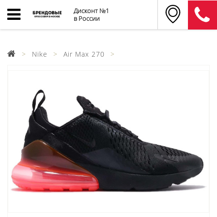
Дисконт №1
в России
Nike
Air Max 270