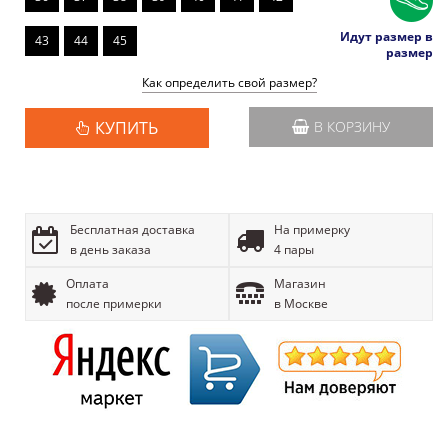
Идут размер в
43
44
45
размер
Как определить свой размер?
КУПИТЬ
В КОРЗИНУ
Бесплатная доставка
На примерку
в день заказа
4 пары
Оплата
Магазин
после примерки
в Москве