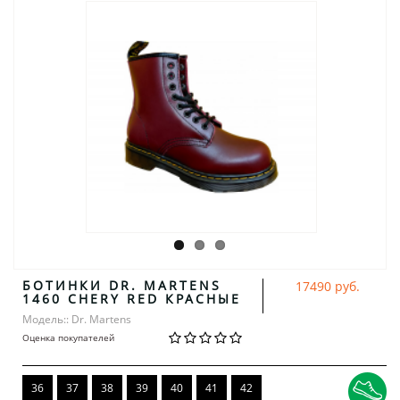
БОТИНКИ DR. MARTENS
17490 руб.
1460 CHERY RED КРАСНЫЕ
Модель:: Dr. Martens
Оценка покупателей
36
37
38
39
40
41
42