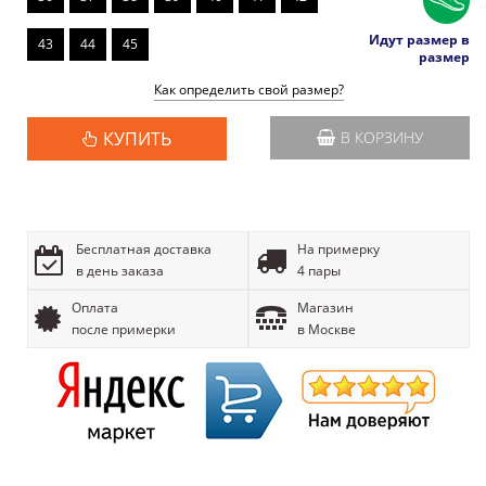
Идут размер в
43
44
45
размер
Как определить свой размер?
КУПИТЬ
В КОРЗИНУ
Бесплатная доставка
На примерку
в день заказа
4 пары
Оплата
Магазин
после примерки
в Москве