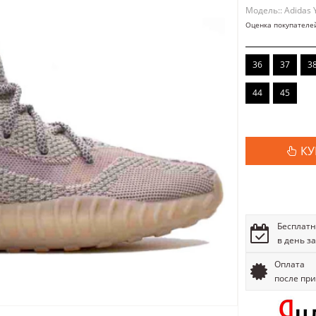
Модель:: Adidas 
Оценка покупателе
36
37
3
44
45
КУ
Бесплатн
в день з
Оплата
после пр