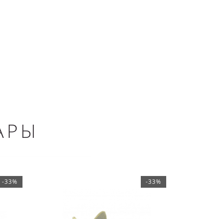
АРЫ
-33%
-33%