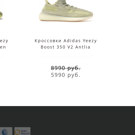
ezy
Кроссовки Adidas Yeezy
Крос
zen
Boost 350 V2 Antlia
Bo
бежевые
8990 руб.
5990 руб.