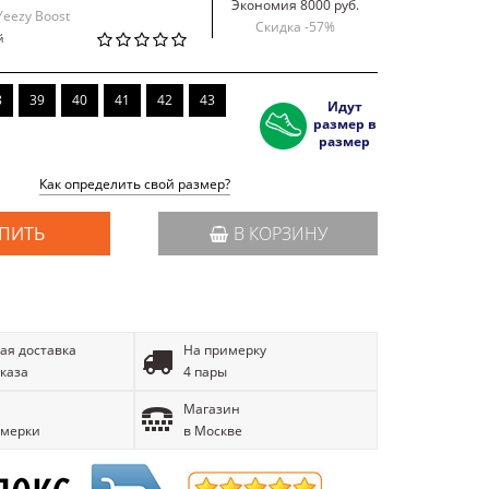
Экономия 8000 руб.
Yeezy Boost
Скидка -
57
%
й
8
39
40
41
42
43
Идут
размер в
размер
Как определить свой размер?
ПИТЬ
В КОРЗИНУ
ая доставка
На примерку
аказа
4 пары
Магазин
имерки
в Москве