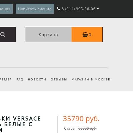
вонок
Написать письмо
8 (911) 905-56-06
Корзина
0
РАЗМЕР
FAQ
НОВОСТИ
ОТЗЫВЫ
МАГАЗИН В МОСКВЕ
35790 руб.
КИ VERSACE
A БЕЛЫЕ С
Старая:
65990 руб.
М