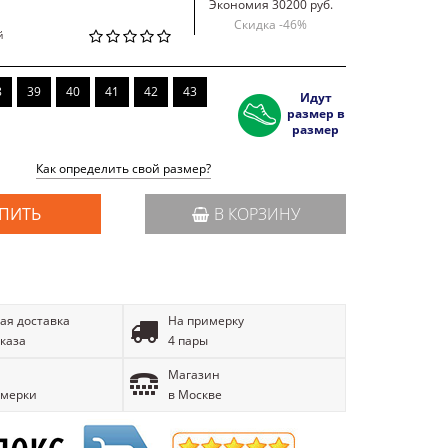
Экономия 30200 руб.
Скидка -
46
%
й
8
39
40
41
42
43
Идут
размер в
размер
Как определить свой размер?
ПИТЬ
В КОРЗИНУ
ая доставка
На примерку
аказа
4 пары
Магазин
имерки
в Москве