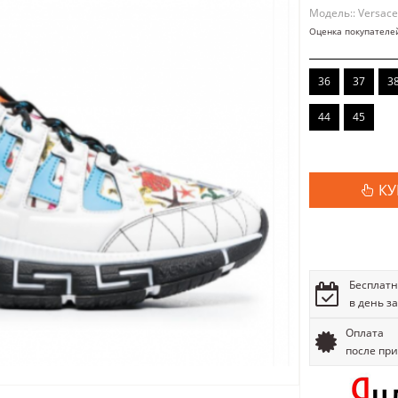
Модель:: Versace
Оценка покупателе
36
37
3
44
45
КУ
Бесплатн
в день з
Оплата
после пр