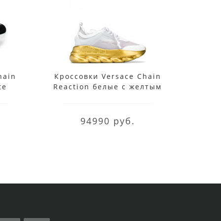
hain
Кроссовки Versace Chain
К
te
Reaction белые с желтым
Baro
94990 руб.