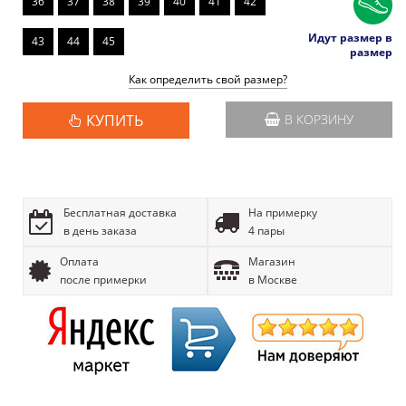
36
37
38
39
40
41
42
Идут размер в
43
44
45
размер
Как определить свой размер?
КУПИТЬ
В КОРЗИНУ
Бесплатная доставка
На примерку
в день заказа
4 пары
Оплата
Магазин
после примерки
в Москве