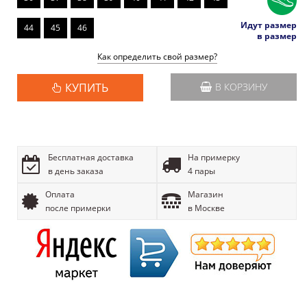
Идут размер
44
45
46
в размер
Как определить свой размер?
КУПИТЬ
В КОРЗИНУ
Бесплатная доставка
На примерку
в день заказа
4 пары
Оплата
Магазин
после примерки
в Москве