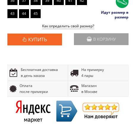
36
37
38
39
40
41
42
Идут размер в
43
44
45
размер
Как определить свой размер?
КУПИТЬ
В КОРЗИНУ
Бесплатная доставка
На примерку
в день заказа
4 пары
Оплата
Магазин
после примерки
в Москве