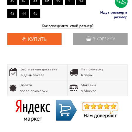
36
37
38
39
40
41
42
Идут размер в
43
44
45
размер
Как определить свой размер?
КУПИТЬ
В КОРЗИНУ
Бесплатная доставка
На примерку
в день заказа
4 пары
Оплата
Магазин
после примерки
в Москве