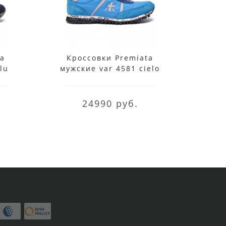
ta
Кроссовки Premiata
Кр
lu
мужские var 4581 cielo
мужс
голубые
б
24990 руб.