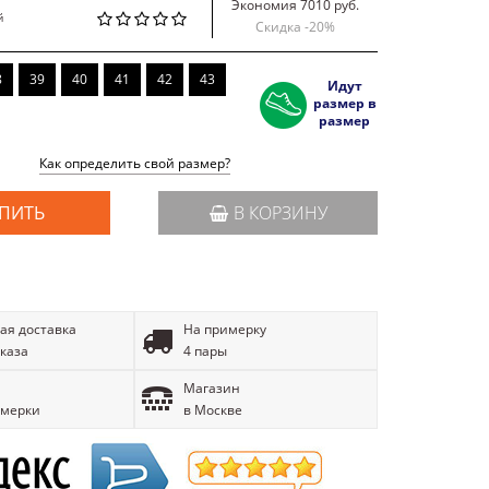
Экономия 7010 руб.
й
Скидка -
20
%
8
39
40
41
42
43
Идут
размер в
размер
Как определить свой размер?
ПИТЬ
В КОРЗИНУ
ая доставка
На примерку
аказа
4 пары
Магазин
имерки
в Москве