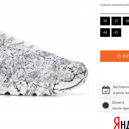
Оценка покупателе
36
37
3
44
45
КУ
Бесплатн
в день з
Оплата
после пр