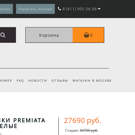
вонок
Написать письмо
8 (911) 905-56-06
Корзина
0
РАЗМЕР
FAQ
НОВОСТИ
ОТЗЫВЫ
МАГАЗИН В МОСКВЕ
27690 руб.
КИ PREMIATA
БЕЛЫЕ
Старая:
34700 руб.
a