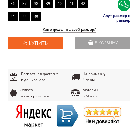
36
37
38
39
40
41
42
Идут размер в
43
44
45
размер
Как определить свой размер?
КУПИТЬ
В КОРЗИНУ
Бесплатная доставка
На примерку
в день заказа
4 пары
Оплата
Магазин
после примерки
в Москве