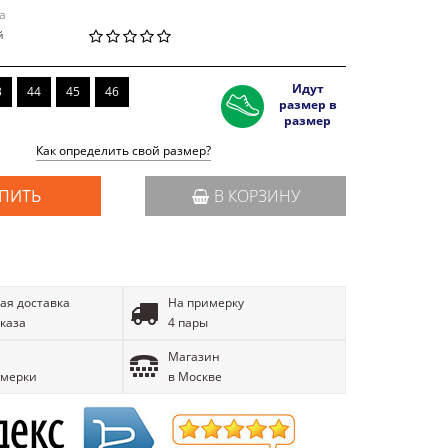
a
й
Идут
3
44
45
46
размер в
размер
Как определить свой размер?
ПИТЬ
В КОРЗИНУ
ая доставка
На примерку
аказа
4 пары
Магазин
имерки
в Москве