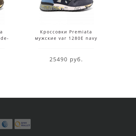
ta
Кроссовки Premiata
Кр
rde-
мужские var 1280E navy
муж
мульти
25490 руб.