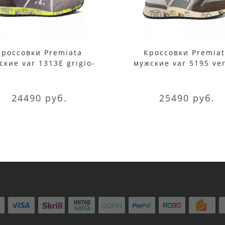
Кроссовки Premiata
Кроссовки Premia
ские var 1313E grigio-
мужские var 5195 ve
verde серые
grigio зеленые
24490 руб.
25490 руб.