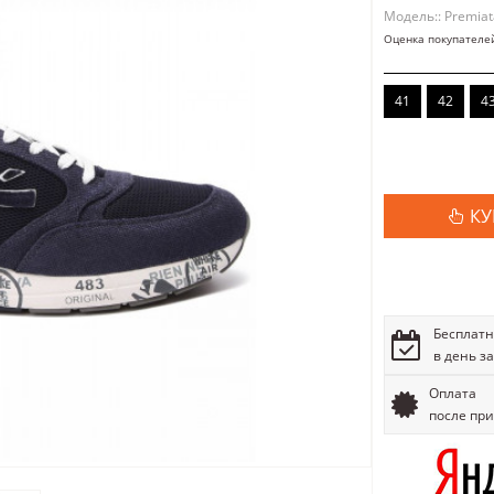
Модель:: Premiat
Оценка покупателе
41
42
4
КУ
Бесплатн
в день з
Оплата
после пр