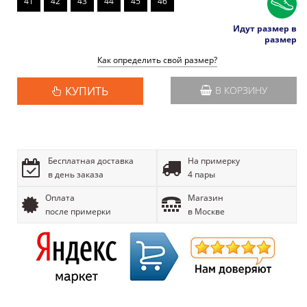
41
42
43
44
45
46
Идут размер в
размер
Как определить свой размер?
КУПИТЬ
В КОРЗИНУ
Бесплатная доставка
На примерку
в день заказа
4 пары
Оплата
Магазин
после примерки
в Москве