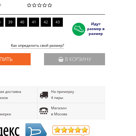
й
8
39
40
41
42
43
Идут
размер в
размер
Как определить свой размер?
ПИТЬ
В КОРЗИНУ
ая доставка
На примерку
аказа
4 пары
Магазин
имерки
в Москве