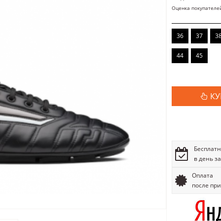
Оценка покупателе
36
37
3
44
45
КУ
Бесплатн
в день з
Оплата
после пр