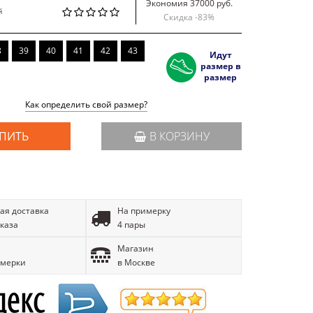
Экономия 37000 руб.
й
Скидка -
83
%
8
39
40
41
42
43
Идут
размер в
размер
Как определить свой размер?
ПИТЬ
В КОРЗИНУ
ая доставка
На примерку
аказа
4 пары
Магазин
имерки
в Москве