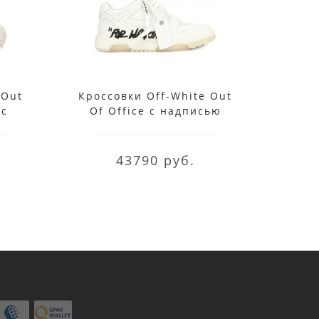
 Out
Кроссовки Off-White Out
Кр
 с
Of Office с надписью
O
бежевые
43790 руб.