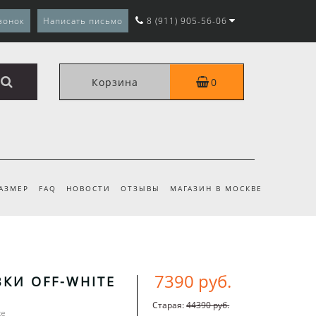
вонок
Написать письмо
8 (911) 905-56-06
Корзина
0
РАЗМЕР
FAQ
НОВОСТИ
ОТЗЫВЫ
МАГАЗИН В МОСКВЕ
7390 руб.
КИ OFF-WHITE
Старая:
44390 руб.
te