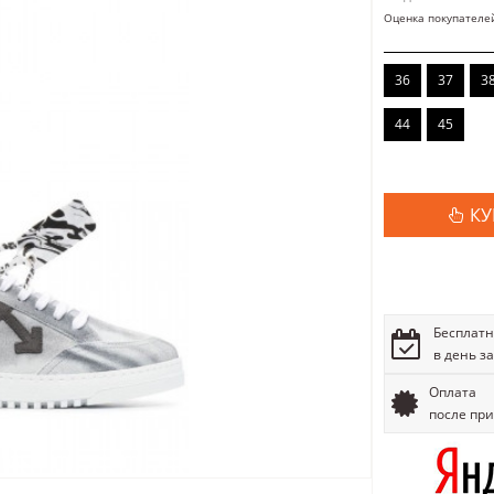
Оценка покупателе
36
37
3
44
45
КУ
Бесплатн
в день з
Оплата
после пр