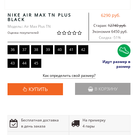
NIKE AIR MAX TN PLUS
6290 руб.
BLACK
Старая:
12740 руб.
Модель:: Air Max Plus TN
Экономия 6450 руб.
Оценка покупателей
Скидка -
51
%
36
37
38
39
40
41
42
Идут размер в
43
44
45
размер
Как определить свой размер?
КУПИТЬ
В КОРЗИНУ
Бесплатная доставка
На примерку
в день заказа
4 пары