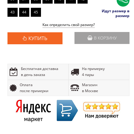
Идут размер в
43
44
45
размер
Как определить свой размер?
КУПИТЬ
В КОРЗИНУ
Бесплатная доставка
На примерку
в день заказа
4 пары
Оплата
Магазин
после примерки
в Москве