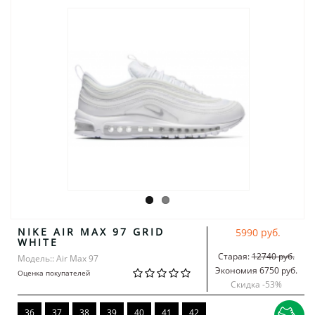
NIKE AIR MAX 97 GRID
5990 руб.
WHITE
Старая:
12740 руб.
Модель:: Air Max 97
Экономия 6750 руб.
Оценка покупателей
Скидка -
53
%
36
37
38
39
40
41
42