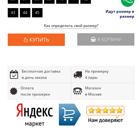
Идут размер в
43
44
45
размер
Как определить свой размер?
КУПИТЬ
В КОРЗИНУ
Бесплатная доставка
На примерку
в день заказа
4 пары
Оплата
Магазин
после примерки
в Москве