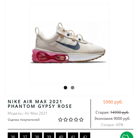
NIKE AIR MAX 2021
5990 руб.
PHANTOM GYPSY ROSE
Старая:
14990 руб.
Модель:: Air Max 2021
Экономия 9000 руб.
Оценка покупателей
Скидка -
60
%
36
37
38
39
40
41
42