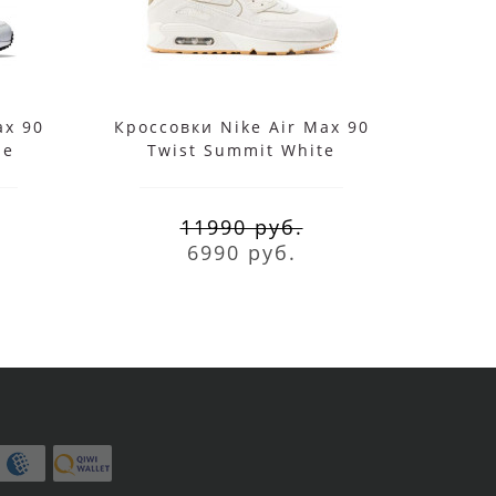
ax 90
Кроссовки Nike Air Max 90
Кросс
ue
Twist Summit White
Di
11990 руб.
6990 руб.