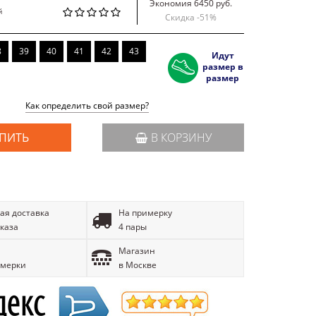
Экономия 6450 руб.
й
Скидка -
51
%
8
39
40
41
42
43
Идут
размер в
размер
Как определить свой размер?
ПИТЬ
В КОРЗИНУ
ая доставка
На примерку
аказа
4 пары
Магазин
имерки
в Москве