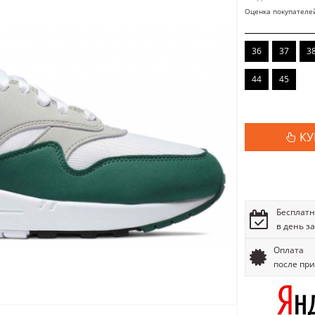
Оценка покупателе
36
37
3
44
45
КУ
Бесплатн
в день з
Оплата
после пр