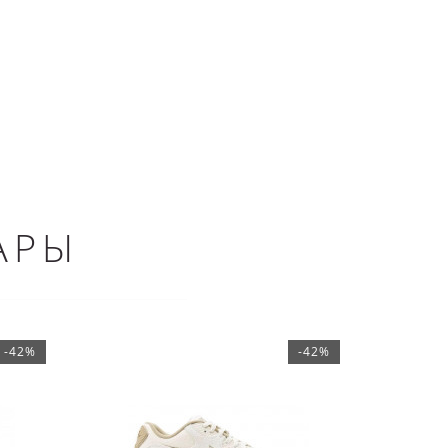
АРЫ
-42%
-42%