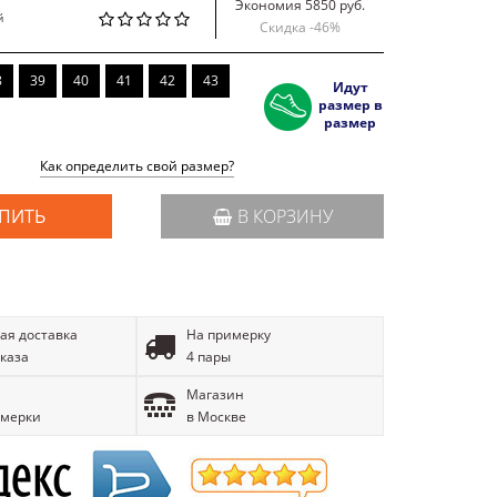
Экономия 5850 руб.
й
Скидка -
46
%
8
39
40
41
42
43
Идут
размер в
размер
Как определить свой размер?
ПИТЬ
В КОРЗИНУ
ая доставка
На примерку
аказа
4 пары
Магазин
имерки
в Москве