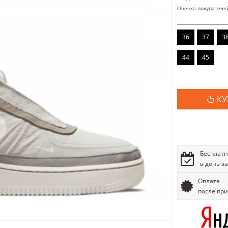
Оценка покупателе
36
37
3
44
45
КУ
Бесплатн
в день з
Оплата
после пр