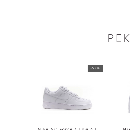
РЕ
-52%
Nike Air Force 1 Low All
Ni