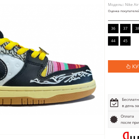
Модель:: Nike Air
Оценка покупателе
36
37
3
44
45
КУ
Бесплатн
в день з
Оплата
после пр