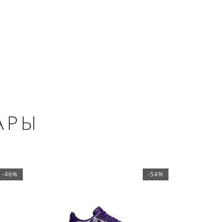
АРЫ
-46%
-54%