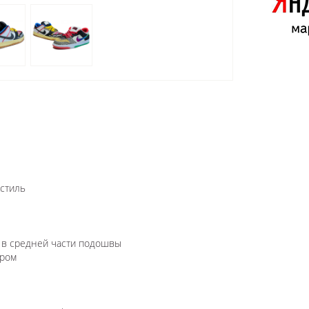
кстиль
а в средней части подошвы
ором