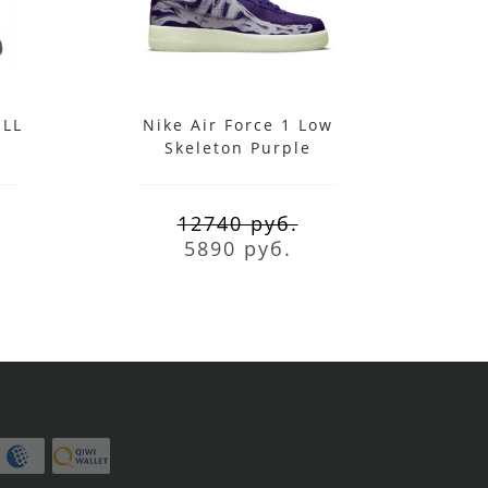
ELL
Nike Air Force 1 Low
Nike 
Skeleton Purple
12740 руб.
5890 руб.