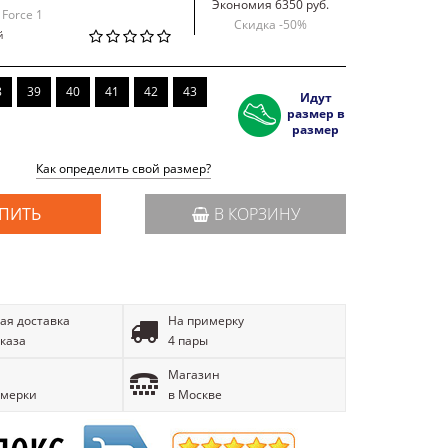
Экономия 6350 руб.
 Force 1
Скидка -
50
%
й
8
39
40
41
42
43
Идут
размер в
размер
Как определить свой размер?
ПИТЬ
В КОРЗИНУ
ая доставка
На примерку
аказа
4 пары
Магазин
имерки
в Москве