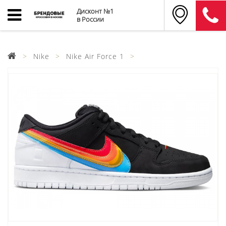
Дисконт №1
в России
Nike
Nike Air Force 1