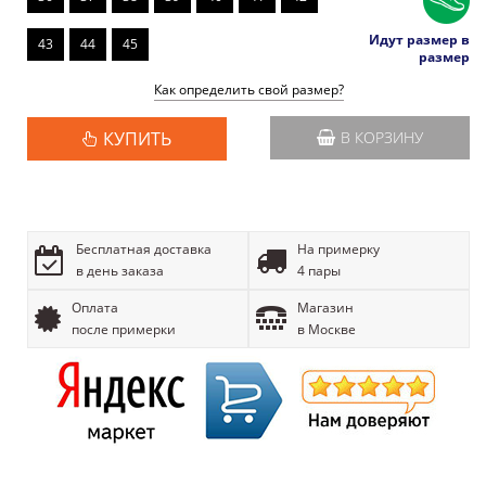
Идут размер в
43
44
45
размер
Как определить свой размер?
КУПИТЬ
В КОРЗИНУ
Бесплатная доставка
На примерку
в день заказа
4 пары
Оплата
Магазин
после примерки
в Москве