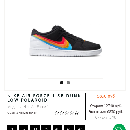
NIKE AIR FORCE 1 SB DUNK
5890 руб.
LOW POLAROID
Старая:
12740 руб.
Модель:: Nike Air Force 1
Экономия 6850 руб.
Оценка покупателей
Скидка -
54
%
36
37
38
39
40
41
42