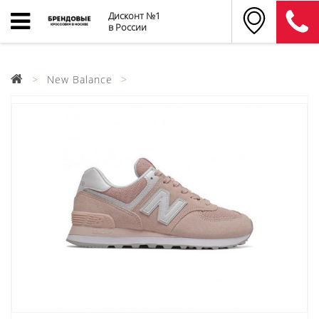
Дисконт №1
в России
New Balance