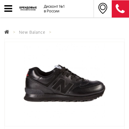
Дисконт №1
в России
New Balance