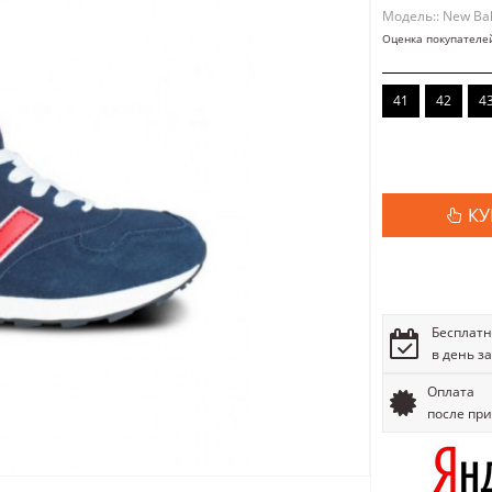
Модель:: New Ba
Оценка покупателе
41
42
4
КУ
Бесплатн
в день з
Оплата
после пр