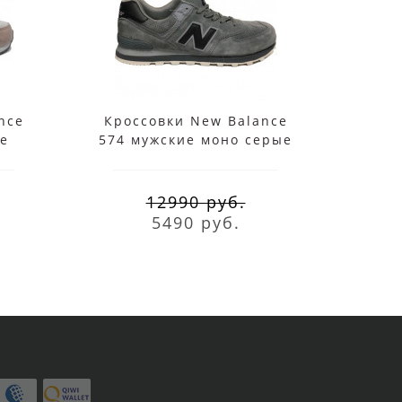
nce
Кроссовки New Balance
Кро
е
574 мужские моно серые
574
12990 руб.
5490 руб.