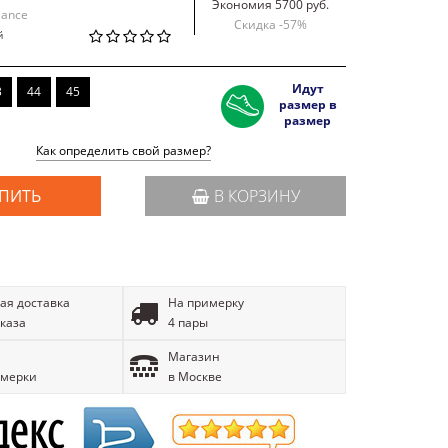
Экономия 5700 руб.
lance
Скидка -
57
%
й
Идут
3
44
45
размер в
размер
Как определить свой размер?
ПИТЬ
В КОРЗИНУ
ая доставка
На примерку
аказа
4 пары
Магазин
имерки
в Москве