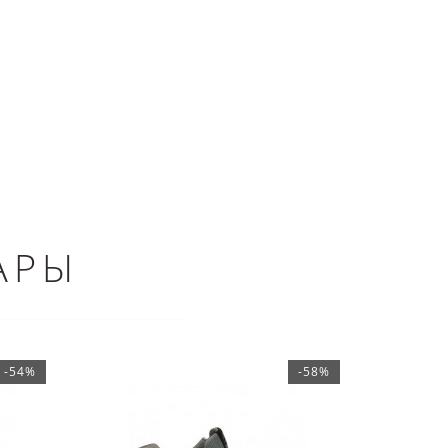
АРЫ
-54%
-58%