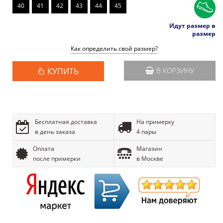
40
41
42
43
44
45
Идут размер в
размер
Как определить свой размер?
КУПИТЬ
В КОРЗИНУ
Бесплатная доставка
На примерку
в день заказа
4 пары
Оплата
Магазин
после примерки
в Москве