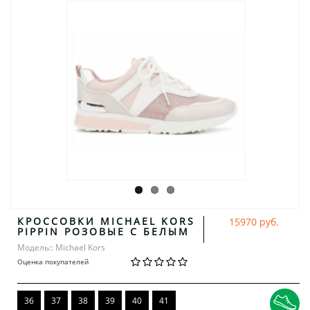
КРОССОВКИ MICHAEL KORS
15970 руб.
PIPPIN РОЗОВЫЕ С БЕЛЫМ
Модель:: Michael Kors
Оценка покупателей
36
37
38
39
40
41