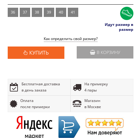
36
37
38
39
40
41
Идут размер в
размер
Как определить свой размер?
КУПИТЬ
В КОРЗИНУ
Бесплатная доставка
На примерку
в день заказа
4 пары
Оплата
Магазин
после примерки
в Москве