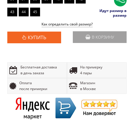
Идут размер в
43
44
45
размер
Как определить свой размер?
КУПИТЬ
В КОРЗИНУ
Бесплатная доставка
На примерку
в день заказа
4 пары
Оплата
Магазин
после примерки
в Москве