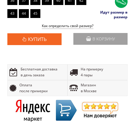
36
37
38
39
40
41
42
Идут размер в
43
44
45
размер
Как определить свой размер?
КУПИТЬ
В КОРЗИНУ
Бесплатная доставка
На примерку
в день заказа
4 пары
Оплата
Магазин
после примерки
в Москве