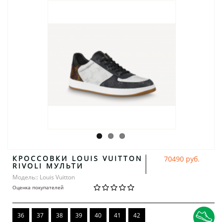
КРОССОВКИ LOUIS VUITTON
70490 руб.
RIVOLI МУЛЬТИ
Модель:: Louis Vuitton
Оценка покупателей
36
37
38
39
40
41
42