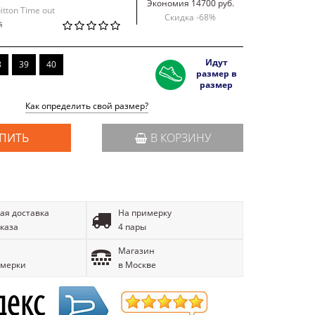
Экономия 14700 руб.
itton Time out
Скидка -
68
%
й
Идут
8
39
40
размер в
размер
Как определить свой размер?
ПИТЬ
В КОРЗИНУ
ая доставка
На примерку
аказа
4 пары
Магазин
имерки
в Москве