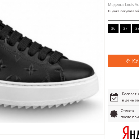
Модель:: Louis Vu
Оценка покупателе
36
37
3
КУ
Бесплатн
в день з
Оплата
после пр