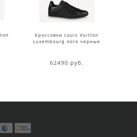
tton
Кроссовки Louis Vuitton
Крос
Luxembourg лого черные
Bever
62490 руб.