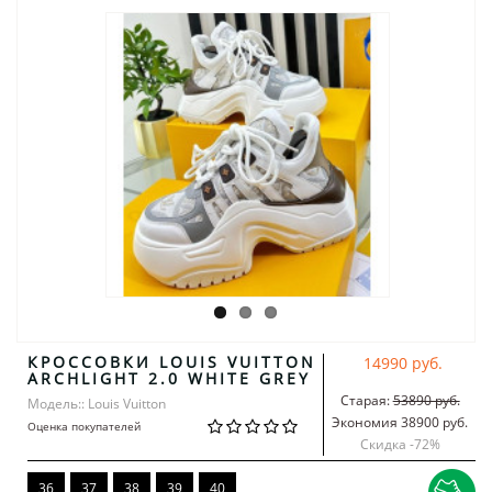
КРОССОВКИ LOUIS VUITTON
14990 руб.
ARCHLIGHT 2.0 WHITE GREY
Старая:
53890 руб.
Модель:: Louis Vuitton
Экономия 38900 руб.
Оценка покупателей
Скидка -
72
%
36
37
38
39
40