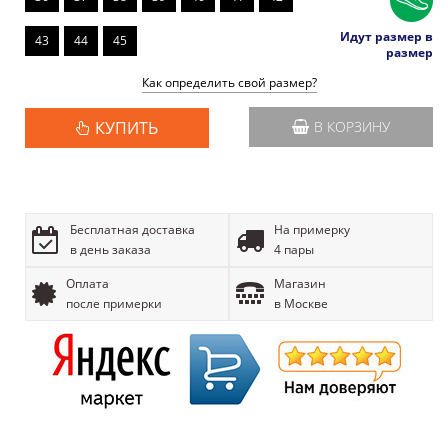
Идут размер в
43
44
45
размер
Как определить свой размер?
КУПИТЬ
В КОРЗИНУ
Бесплатная доставка
На примерку
в день заказа
4 пары
Оплата
Магазин
после примерки
в Москве