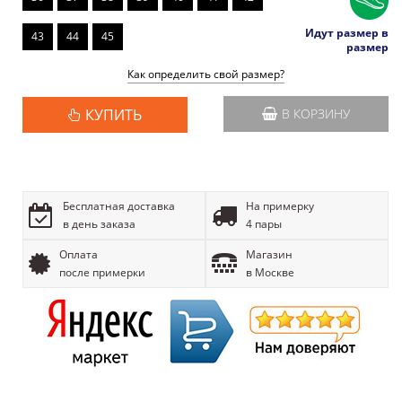
Идут размер в
43
44
45
размер
Как определить свой размер?
КУПИТЬ
В КОРЗИНУ
Бесплатная доставка
На примерку
в день заказа
4 пары
Оплата
Магазин
после примерки
в Москве