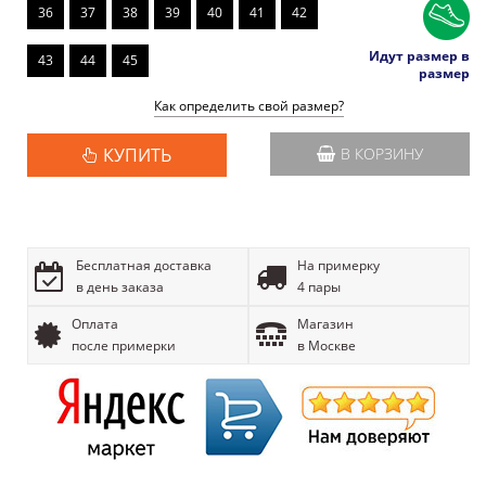
36
37
38
39
40
41
42
Идут размер в
43
44
45
размер
Как определить свой размер?
КУПИТЬ
В КОРЗИНУ
Бесплатная доставка
На примерку
в день заказа
4 пары
Оплата
Магазин
после примерки
в Москве