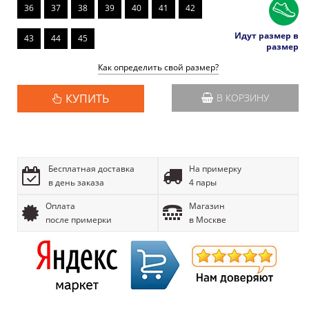
36
37
38
39
40
41
42
Идут размер в
43
44
45
размер
Как определить свой размер?
КУПИТЬ
В КОРЗИНУ
Бесплатная доставка
На примерку
в день заказа
4 пары
Оплата
Магазин
после примерки
в Москве